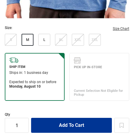
Size:
Size Chart
S
M
L
XL
XXL
3XL
Qty